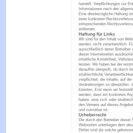
handelt. Verpflichtungen zur E
Informationen nach den allgeme
Eine diesbezügliche Haftung is
einer konkreten Rechtsverletz
entsprechenden Rechtsverletzu
entfernen.
Haftung für Links
Wir sind für den Inhalt von Webs
werden, nicht verantwortlich. Fü
ausschließlich deren Betreiber 
dieser Internetseiten ausdrückl
inhaltliche Korrektheit, Vollstä
leisten. Wir haben bei der ers
daraufhin überprüft, ob durch ih
strafrechtliche Verantwortlichke
verpflichtet, die Inhalte, auf d
Veränderungen zu überprüfen, d
könnten. Erst wenn wir festste
werden, dass ein konkretes Ange
haben, eine zivil- oder strafrec
den Verweis auf dieses Angebot
und zumutbar ist.
Urheberrecht
Die durch den Betreiber dieser 
Webseiten unterliegen dem deu
Dritter sind als solche gekennze