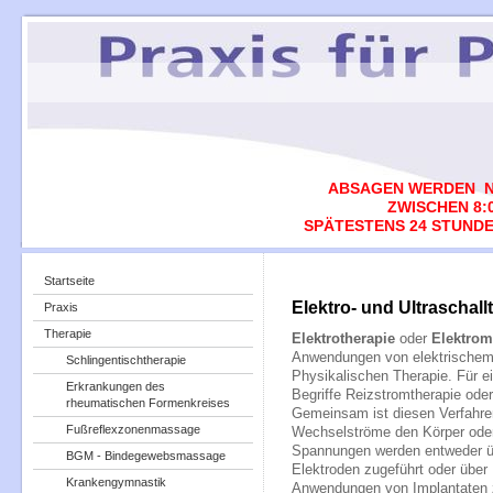
ABSAGEN WERDEN N
ZWISCHEN 8:0
SPÄTESTENS 24 STUNDE
Startseite
Elektro- und Ultraschall
Praxis
Therapie
Elektrotherapie
oder
Elektrom
Anwendungen von elektrischem 
Schlingentischtherapie
Physikalischen Therapie. Für e
Erkrankungen des
Begriffe Reizstromtherapie oder
rheumatischen Formenkreises
Gemeinsam ist diesen Verfahre
Fußreflexzonenmassage
Wechselströme den Körper oder 
Spannungen werden entweder üb
BGM - Bindegewebsmassage
Elektroden zugeführt oder über
Krankengymnastik
Anwendungen von Implantaten zu