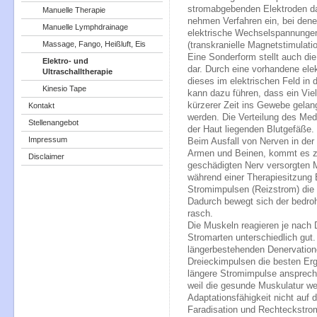
stromabgebenden Elektroden d
Manuelle Therapie
nehmen Verfahren ein, bei dene
Manuelle Lymphdrainage
elektrische Wechselspannung
Massage, Fango, Heißluft, Eis
(transkranielle Magnetstimulati
Eine Sonderform stellt auch die
Elektro- und
dar. Durch eine vorhandene el
Ultraschalltherapie
dieses im elektrischen Feld in 
Kinesio Tape
kann dazu führen, dass ein Vie
kürzerer Zeit ins Gewebe gelan
Kontakt
werden. Die Verteilung des Med
Stellenangebot
der Haut liegenden Blutgefäße.
Impressum
Beim Ausfall von Nerven in der
Armen und Beinen, kommt es 
Disclaimer
geschädigten Nerv versorgten
während einer Therapiesitzung 
Stromimpulsen (Reizstrom) die 
Dadurch bewegt sich der bedroh
rasch.
Die Muskeln reagieren je nach 
Stromarten unterschiedlich gut
längerbestehenden Denervatione
Dreieckimpulsen die besten Erge
längere Stromimpulse ansprech
weil die gesunde Muskulatur w
Adaptationsfähigkeit nicht auf
Faradisation
und Rechteckstro