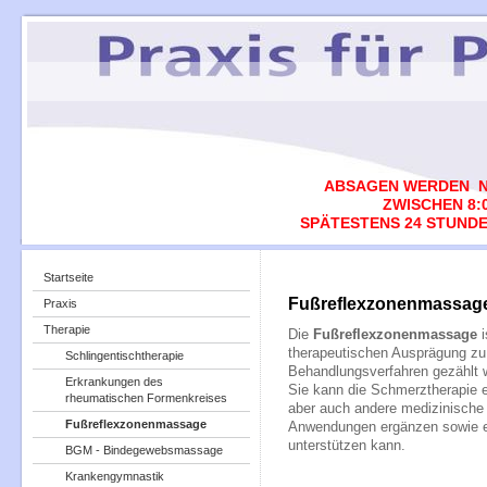
ABSAGEN WERDEN N
ZWISCHEN 8:0
SPÄTESTENS 24 STUNDE
Startseite
Fußreflexzonenmassag
Praxis
Therapie
Die
Fußreflexzonenmassage
i
therapeutischen Ausprägung zu 
Schlingentischtherapie
Behandlungsverfahren gezählt w
Erkrankungen des
Sie kann die Schmerztherapie e
rheumatischen Formenkreises
aber auch andere medizinische
Fußreflexzonenmassage
Anwendungen ergänzen sowie e
unterstützen kann.
BGM - Bindegewebsmassage
Krankengymnastik