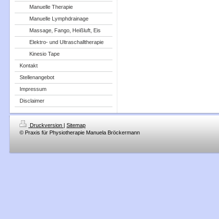
Manuelle Therapie
Manuelle Lymphdrainage
Massage, Fango, Heißluft, Eis
Elektro- und Ultraschalltherapie
Kinesio Tape
Kontakt
Stellenangebot
Impressum
Disclaimer
Druckversion
|
Sitemap
© Praxis für Physiotherapie Manuela Bröckermann